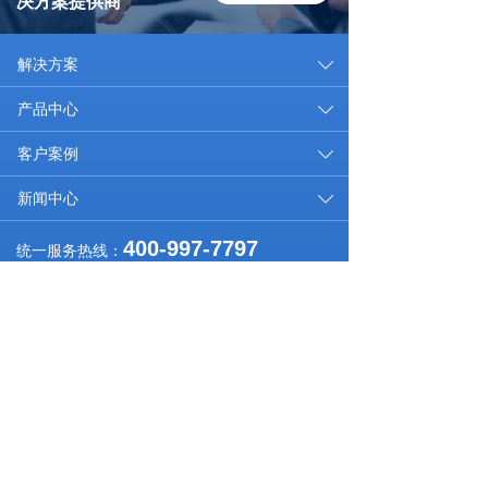
决方案提供商
解决方案
끀
ꄳ
产品中心
끀
ꄳ
客户案例
끀
ꄳ
新闻中心
끀
ꄳ
400-997-7797
统一服务热线：
商务合作：0592-7933666
总部：福建省厦门市思明区七星西路七星大厦
市场合作：15759256015
研发中心：厦门火炬高新区（翔安）产业区信达信息产
邮箱：xsd@xsdiot.com
业园洪溪南路10号
总部：福建省厦门市思明区七星西路七星大厦
研发
商务合作：0592-7933666
中心：厦门火炬高新区（翔安）产业区信达信息产业园
市场合作：15759256015
洪溪南路10号
邮箱：xsd@xsdiot.com