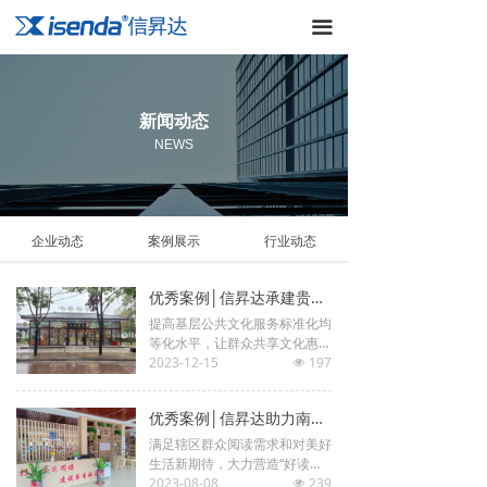
首页
끀
解决方案
产品中心
新闻动态
NEWS
案例展示
新闻动态
企业动态
案例展示
行业动态
服务体系
优秀案例│信昇达承建贵州省松桃苗族自治县城市书房整体工程项目建成开放
关于我们
提高基层公共文化服务标准化均
等化水平，让群众共享文化惠民
成果。
2023-12-15
197
넶
优秀案例│信昇达助力南召县诸葛书屋3号店正式运营
满足辖区群众阅读需求和对美好
生活新期待，大力营造“好读
书、读好书、善读书”的浓厚氛
2023-08-08
239
넶