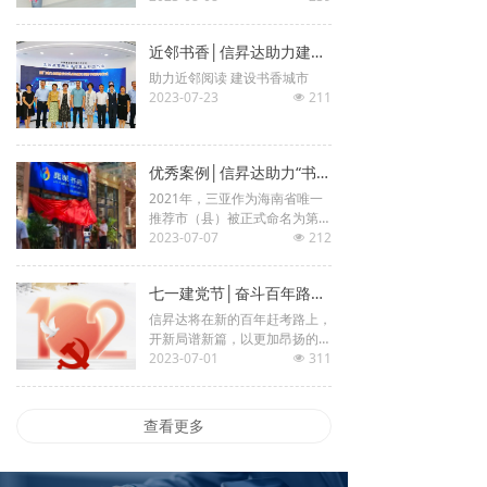
围。
近邻书香│信昇达助力建行厦门分行文园支行“近邻图书馆”建设
助力近邻阅读 建设书香城市
2023-07-23
211
넶
优秀案例│信昇达助力“书香三亚”建设
2021年，三亚作为海南省唯一
推荐市（县）被正式命名为第四
批国家公共文化服务体系示范
2023-07-07
212
넶
区，此后，三亚以创建为契
七一建党节│奋斗百年路，启航新征程
信昇达将在新的百年赶考路上，
开新局谱新篇，以更加昂扬的姿
态迈步新征程、建功新时代，携
2023-07-01
311
넶
手各界同行、用户同创辉煌，共
谱美好篇章。
查看更多