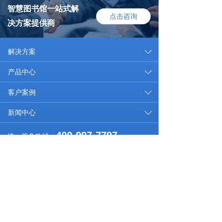
智慧图书馆一站式解
点击咨询
决方案提供商
解决方案
끀
ꄳ
产品中心
끀
ꄳ
客户案例
끀
ꄳ
新闻中心
끀
ꄳ
400-997-7797
统一服务热线：
商务合作：0592-7933666
总部：福建省厦门市思明区七星西路七星大厦
市场合作：15759256015
研发中心：厦门火炬高新区（翔安）产业区信达信息产
邮箱：xsd@xsdiot.com
业园洪溪南路10号
总部：福建省厦门市思明区七星西路七星大厦
研发
商务合作：0592-7933666
中心：厦门火炬高新区（翔安）产业区信达信息产业园
市场合作：15759256015
洪溪南路10号
邮箱：xsd@xsdiot.com