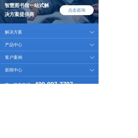
智慧图书馆一站式解
点击咨询
决方案提供商
解决方案
끀
ꄳ
产品中心
끀
ꄳ
客户案例
끀
ꄳ
新闻中心
끀
ꄳ
400-997-7797
统一服务热线：
商务合作：0592-7933666
总部：福建省厦门市思明区七星西路七星大厦
市场合作：15759256015
研发中心：厦门火炬高新区（翔安）产业区信达信息产
邮箱：xsd@xsdiot.com
业园洪溪南路10号
总部：福建省厦门市思明区七星西路七星大厦
研发
商务合作：0592-7933666
中心：厦门火炬高新区（翔安）产业区信达信息产业园
市场合作：15759256015
洪溪南路10号
邮箱：xsd@xsdiot.com