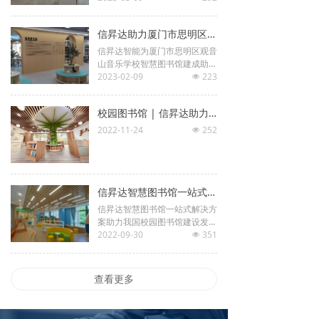
信昇达助力厦门市思明区观音山音乐学校图书馆智慧化改造！
信昇达智能为厦门市思明区观音
山音乐学校智慧图书馆建成助
力。
2023-02-09
223
넶
校园图书馆 | 信昇达助力厦门市大同小学岭兜校区打造智慧化阅读环境！
2022-11-24
252
넶
信昇达智慧图书馆一站式解决方案助力厦门教科院附小启迪智慧 点亮梦想！
信昇达智慧图书馆一站式解决方
案助力我国校园图书馆建设发
展，助力落实“双减”，给所有儿
2022-09-30
351
넶
童、学子助力创造良好的学习、
阅读环境，愿“书香”充溢在每个
学生的心中，启迪智慧、点亮梦
查看更多
想！