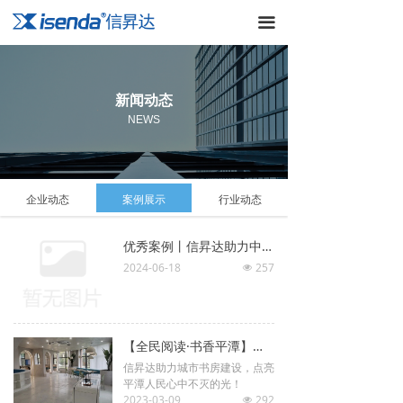
首页
끀
解决方案
产品中心
新闻动态
NEWS
案例展示
新闻动态
企业动态
案例展示
行业动态
服务体系
优秀案例丨信昇达助力中国最东图书馆-抚远市图书馆建设
关于我们
2024-06-18
257
넶
【全民阅读·书香平潭】城市书房建设点亮平潭人民心中不灭的光！
信昇达助力城市书房建设，点亮
平潭人民心中不灭的光！
2023-03-09
292
넶